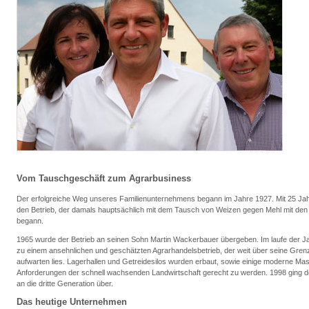
Vom Tauschgeschäft zum Agrarbusiness
Der erfolgreiche Weg unseres Familienunternehmens begann im Jahre 1927. Mit 25 Ja
den Betrieb, der damals hauptsächlich mit dem Tausch von Weizen gegen Mehl mit den
begann.
1965 wurde der Betrieb an seinen Sohn Martin Wackerbauer übergeben. Im laufe der J
zu einem ansehnlichen und geschätzten Agrarhandelsbetrieb, der weit über seine Grenz
aufwarten lies. Lagerhallen und Getreidesilos wurden erbaut, sowie einige moderne Ma
Anforderungen der schnell wachsenden Landwirtschaft gerecht zu werden. 1998 ging d
an die dritte Generation über.
Das heutige Unternehmen