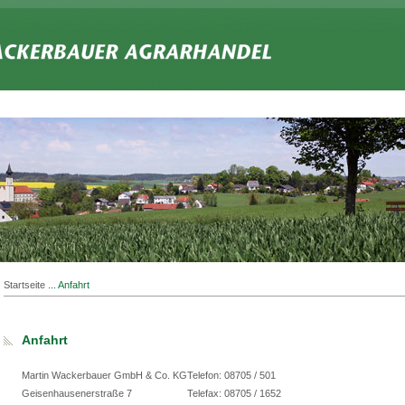
Startseite
... Anfahrt
Anfahrt
Martin Wackerbauer GmbH & Co. KG
Telefon: 08705 / 501
Geisenhausenerstraße 7
Telefax: 08705 / 1652